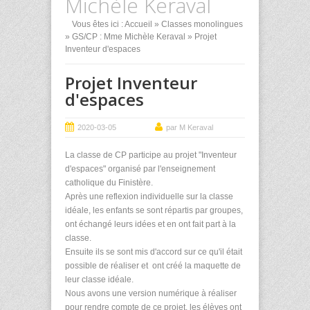
Michèle Keraval
Vous êtes ici :
Accueil
»
Classes monolingues
»
GS/CP : Mme Michèle Keraval
» Projet
Inventeur d'espaces
Projet Inventeur
d'espaces
2020-03-05
par M Keraval
La classe de CP participe au projet "Inventeur
d'espaces" organisé par l'enseignement
catholique du Finistère.
Après une reflexion individuelle sur la classe
idéale, les enfants se sont répartis par groupes,
ont échangé leurs idées et en ont fait part à la
classe.
Ensuite ils se sont mis d'accord sur ce qu'il était
possible de réaliser et ont créé la maquette de
leur classe idéale.
Nous avons une version numérique à réaliser
pour rendre compte de ce projet, les élèves ont