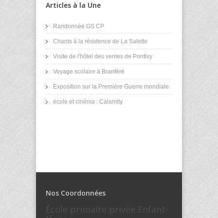
Articles à la Une
Randonnée GS CP
Chants à la résidence de La Salette
Visite de l'hôtel des ventes de Pontivy
Voyage scolaire à Branféré
Exposition sur la Première Guerre mondiale
école et cinéma : Calamity
Nos Coordonnées
École primaire privée Enfant-