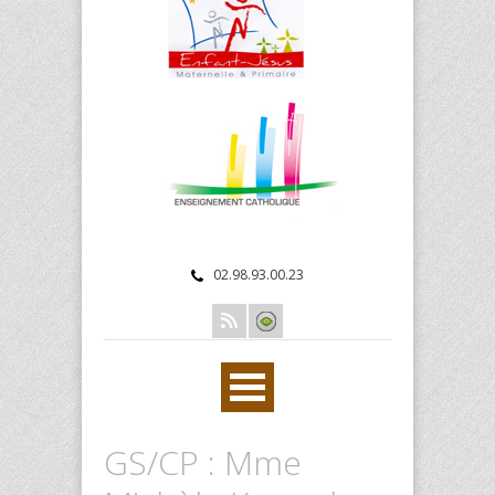
02.98.93.00.23
GS/CP : Mme