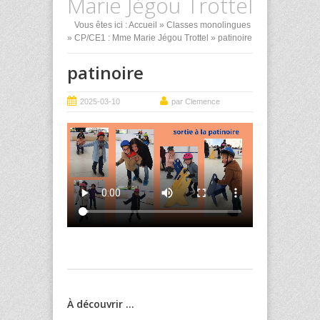
Marie Jégou Trottel
Vous êtes ici :
Accueil
»
Classes monolingues
»
CP/CE1 : Mme Marie Jégou Trottel
» patinoire
patinoire
2025-03-10
par Clemence
À découvrir ...