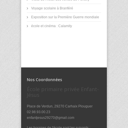
Voyage scolaire à Branféré
Exposition sur la Première Guerre mondiale
école et cinéma : Calamity
Nos Coordonnées
École primaire privée Enfant-
Jésus
Place de Verdun, 29270 Carhaix Plouguer
02.98.93.00.23
enfantjesus29270@gmail.com
Les horaires de l'école sont les suivants :