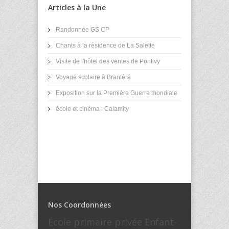
Articles à la Une
Randonnée GS CP
Chants à la résidence de La Salette
Visite de l'hôtel des ventes de Pontivy
Voyage scolaire à Branféré
Exposition sur la Première Guerre mondiale
école et cinéma : Calamity
Nos Coordonnées
École primaire privée Enfant-