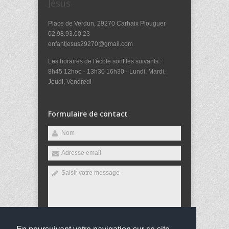
Jésus
Place de Verdun, 29270 Carhaix Plouguer
02.98.93.00.23
enfantjesus29270@gmail.com
Les horaires de l'école sont les suivants :
8h45 12hoo - 13h30 16h30 - Lundi, Mardi,
Jeudi, Vendredi
Formulaire de contact