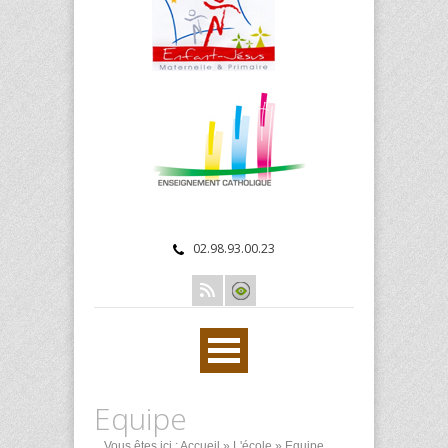
02.98.93.00.23
Equipe
Vous êtes ici :
Accueil
»
L'école
» Equipe