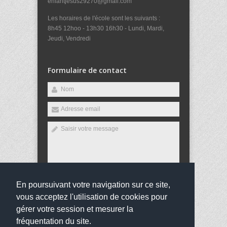
enfantjesus29270@gmail.com
Les horaires de l'école sont les suivants :
8h45 12hoo - 13h30 16h30 - Lundi, Mardi,
Jeudi, Vendredi
Formulaire de contact
En poursuivant votre navigation sur ce site,
Envoyer
vous acceptez l'utilisation de cookies pour
gérer votre session et mesurer la
fréquentation du site.