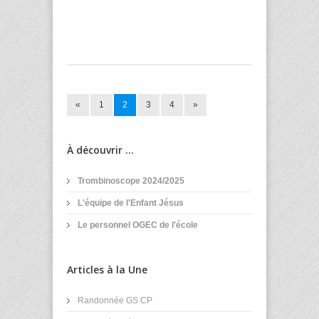
«
1
2
3
4
»
À découvrir ...
Trombinoscope 2024/2025
L'équipe de l'Enfant Jésus
Le personnel OGEC de l'école
Articles à la Une
Randonnée GS CP