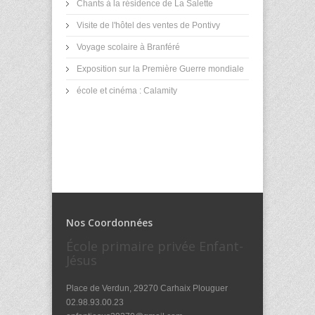
Chants à la résidence de La Salette
Visite de l'hôtel des ventes de Pontivy
Voyage scolaire à Branféré
Exposition sur la Première Guerre mondiale
école et cinéma : Calamity
Nos Coordonnées
École primaire privée Enfant-
Jésus
Place de Verdun, 29270 Carhaix Plouguer
02.98.93.00.23