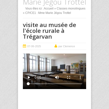
Marie Jégou Trottel
Vous êtes ici :
Accueil
»
Classes monolingues
» CP/CE1 : Mme Marie Jégou Trottel
visite au musée de
l'école rurale à
Trégarvan
07-06-2025
par Clemence