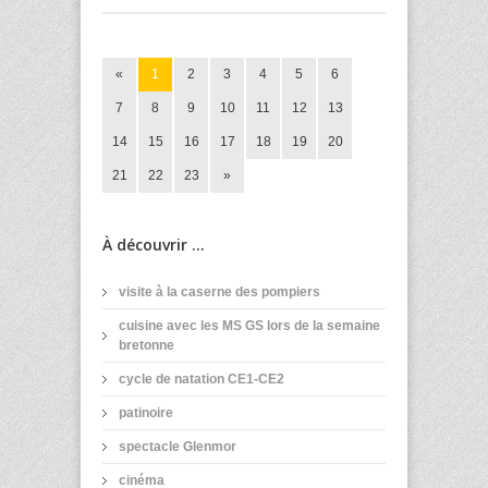
«
1
2
3
4
5
6
7
8
9
10
11
12
13
14
15
16
17
18
19
20
21
22
23
»
À découvrir ...
visite à la caserne des pompiers
cuisine avec les MS GS lors de la semaine
bretonne
cycle de natation CE1-CE2
patinoire
spectacle Glenmor
cinéma