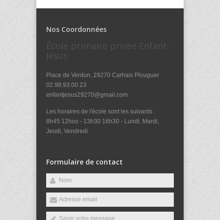
Nos Coordonnées
École primaire privée Enfant-
Jésus
Place de Verdun, 29270 Carhaix Plouguer
02.98.93.00.23
enfantjesus29270@gmail.com
Les horaires de l'école sont les suivants :
8h45 12hoo - 13h30 16h30 - Lundi, Mardi,
Jeudi, Vendredi
Formulaire de contact